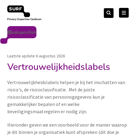
Meteen
Zoeken
naar
Zoeken
naar:
Privacy Expertise Centrum
de
content
vakspecifiek
Laatste update 6 augustus 2026
Vertrouwelijkheidslabels
Vertrouwelijkheidslabels helpen je bij het inschatten van
risico's, de risicoclassificatie. Met de juiste
risicoclassificatie van persoonsgegevens kun je
gemakkelijker bepalen of en welke
beveiligingsmaatregelen er nodig zijn.
Hieronder geven we een voorbeeld voor de manier waarop
je dit binnen je organisatiek kunt afspreken (dit doe je