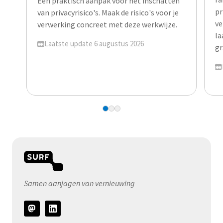
Een praktisch aanpak voor het inschatten
pr
van privacyrisico's. Maak de risico's voor je
ve
verwerking concreet met deze werkwijze.
la
Geüpdatet op
Laatste update 6 augustus 2026
gr
Ge
Samen aanjagen van vernieuwing
Volg
ons