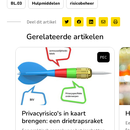
BL.03
Hulpmiddelen
risicobeheer
Deel dit artikel
Gerelateerde artikelen
PEC
Privacyrisico's in kaart
H
brengen: een drietrapsraket
Ee
fa