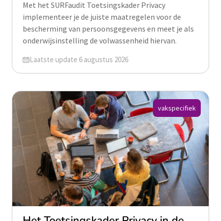
Met het SURFaudit Toetsingskader Privacy
implementeer je de juiste maatregelen voor de
bescherming van persoonsgegevens en meet je als
onderwijsinstelling de volwassenheid hiervan.
Geüpdatet op
Laatste update 6 augustus 2026
vakspecifiek
Het Toetsingskader Privacy in de