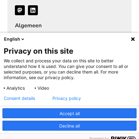
Volg
ons
Algemeen
Over het Privacy Expertise Centrum
English
SURF Privacy Community
Privacy on this site
SURF Vendor Compliance (DPIA)
We collect and process your data on this site to better
Security Expertise Centrum
understand how it is used. You can give your consent to all or
selected purposes, or you can decline them all. For more
Vacatures bij SURF
information, see our privacy policy.
Pers
Analytics
Video
Consent details
Privacy policy
Cookieverklaring
Privacyverklaring
Accept all
Copyright
Disclaimer
Decline all
Usually CC BY-SA 4.0
Powered by