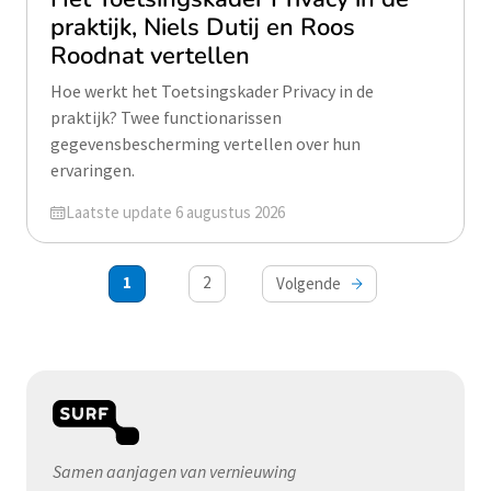
praktijk, Niels Dutij en Roos
Roodnat vertellen
Hoe werkt het Toetsingskader Privacy in de
praktijk? Twee functionarissen
gegevensbescherming vertellen over hun
ervaringen.
Geüpdatet op
Laatste update 6 augustus 2026
Berichten
1
2
Volgende
paginering
Samen aanjagen van vernieuwing