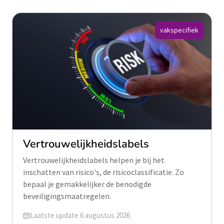
vakspecifiek
Vertrouwelijkheidslabels
Vertrouwelijkheidslabels helpen je bij het
inschatten van risico's, de risicoclassificatie. Zo
bepaal je gemakkelijker de benodigde
beveiligingsmaatregelen.
Geüpdatet op
Laatste update 6 augustus 2026