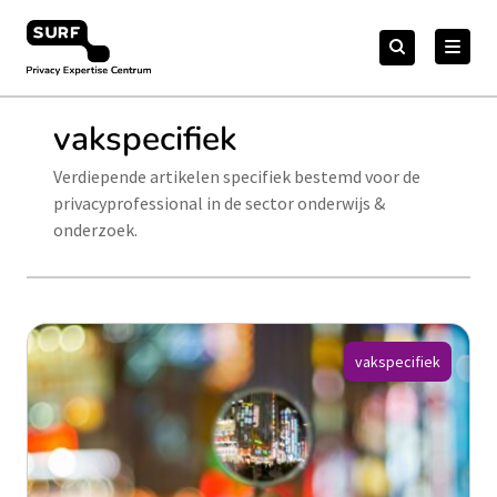
Meteen
Zoeken
naar
Zoeken
naar:
Privacy Expertise Centrum
de
content
vakspecifiek
Verdiepende artikelen specifiek bestemd voor de
privacyprofessional in de sector onderwijs &
onderzoek.
vakspecifiek