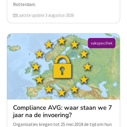
Rotterdam.
Geüpdatet op
Laatste update 3 augustus 2026
vakspecifiek
Compliance AVG: waar staan we 7
jaar na de invoering?
Organisaties kregen tot 25 mei 2018 de tijd om hun