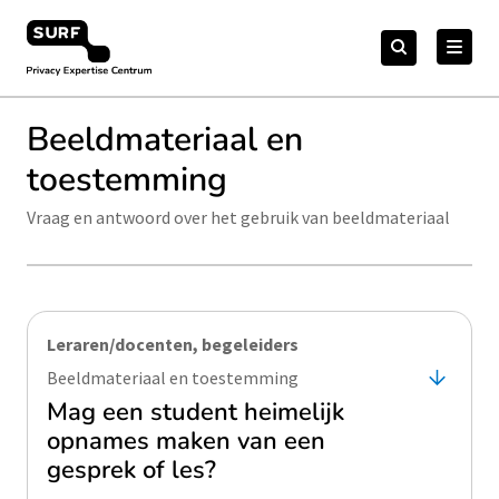
Meteen
Zoeken
naar
Zoeken
naar:
Privacy Expertise Centrum
de
content
Beeldmateriaal en
toestemming
Vraag en antwoord over het gebruik van beeldmateriaal
Leraren/docenten, begeleiders
Beeldmateriaal en toestemming
Mag een student heimelijk
opnames maken van een
gesprek of les?