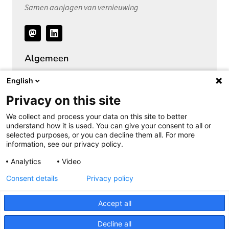
Samen aanjagen van vernieuwing
Volg
ons
Algemeen
Over het Privacy Expertise Centrum
English
SURF Privacy Community
Privacy on this site
SURF Vendor Compliance (DPIA)
We collect and process your data on this site to better
Security Expertise Centrum
understand how it is used. You can give your consent to all or
selected purposes, or you can decline them all. For more
Vacatures bij SURF
information, see our privacy policy.
Pers
Analytics
Video
Consent details
Privacy policy
Cookieverklaring
Privacyverklaring
Accept all
Copyright
Disclaimer
Decline all