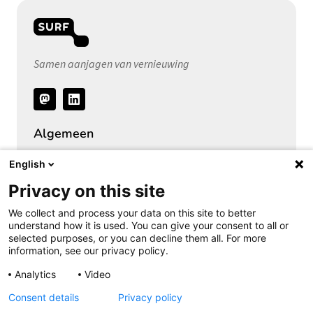
Samen aanjagen van vernieuwing
Volg
ons
Algemeen
Over het Privacy Expertise Centrum
English
SURF Privacy Community
Privacy on this site
SURF Vendor Compliance (DPIA)
We collect and process your data on this site to better
Security Expertise Centrum
understand how it is used. You can give your consent to all or
selected purposes, or you can decline them all. For more
Vacatures bij SURF
information, see our privacy policy.
Pers
Analytics
Video
Consent details
Privacy policy