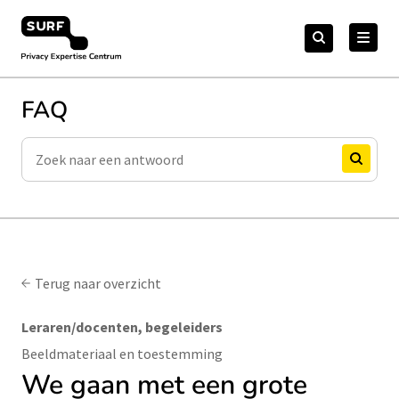
Meteen
Zoeken
naar
Zoeken
naar:
Privacy Expertise Centrum
de
content
FAQ
Zoeken
Zoeken
Terug naar overzicht
Leraren/docenten, begeleiders
Beeldmateriaal en toestemming
We gaan met een grote