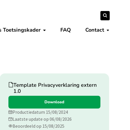
Zoeken
Zoeken
naar:
s Toetsingskader
FAQ
Contact
nen
Submenu tonen
Submenu 
Download
Template Privacyverklaring extern
1.0
Download
Productiedatum 15/08/2024
Laatste update op 06/08/2026
Beoordeeld op 15/08/2025