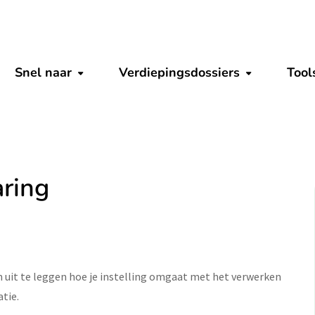
Snel naar
Verdiepingsdossiers
Tool
Submenu tonen
Submenu to
aring
m uit te leggen hoe je instelling omgaat met het verwerken
tie.