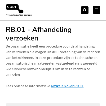
Meteen
Zoeken
naar
Zoeken
naar:
Privacy Expertise Centrum
de
content
RB.01 - Afhandeling
verzoeken
De organisatie heeft een procedure voor de afhandeling
van verzoeken die volgen uit de uitoefening van de rechten
van betrokkenen. In deze procedure zijn de technische en
organisatorische maatregelen vastgelegd en is geregeld
wie ervoor verantwoordelijk is om in deze rechten te
voorzien.
Lees ook deze informatieve
artikelen over RB.01