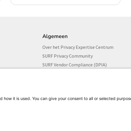
Algemeen
Over het Privacy Expertise Centrum
SURF Privacy Community
SURF Vendor Compliance (DPIA)
Security Expertise Centrum
Vacatures bij SURF
Pers
d how it is used. You can give your consent to all or selected purpos
Cookieverklaring
Privacyverklaring
Copyright
Disclaime
Usually CC BY-SA 4.0