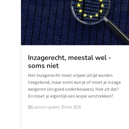
Inzagerecht, meestal wel -
soms niet
Het inzagerecht moet vrijwel altijd worden
toegekend, maar soms kun je of moet je inzage
weigeren (en goed onderbouwen). Hoe zit dat?
En moet je eigenlijk een kopie verstrekken?
Geüpdatet op
Laatste update 29 mei 2026