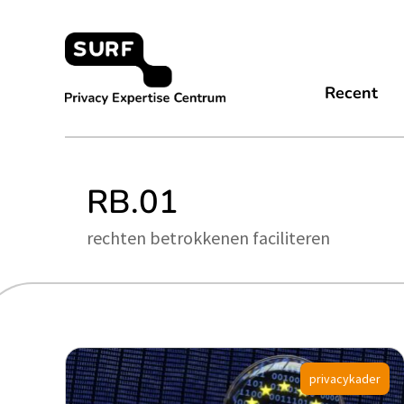
Meteen
naar
de
content
Privacy Expertise Centrum
Recent
RB.01
rechten betrokkenen faciliteren
privacykader