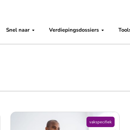
Snel naar
Verdiepingsdossiers
Tool
Submenu tonen
Submenu to
vakspecifiek