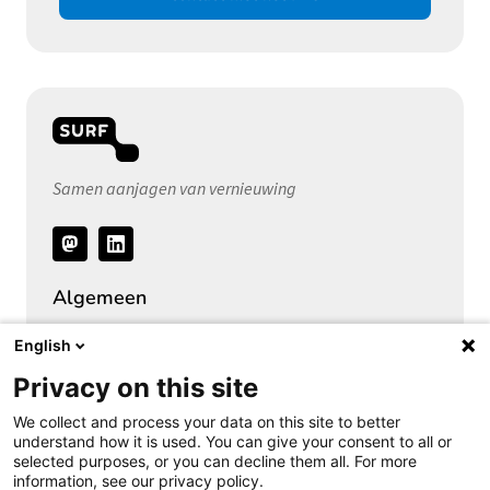
Samen aanjagen van vernieuwing
Volg
ons
Algemeen
Over het Privacy Expertise Centrum
English
SURF Privacy Community
Privacy on this site
SURF Vendor Compliance (DPIA)
We collect and process your data on this site to better
Security Expertise Centrum
understand how it is used. You can give your consent to all or
selected purposes, or you can decline them all. For more
Vacatures bij SURF
information, see our privacy policy.