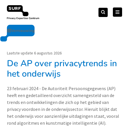
Meteen
Zoeken
naar
Zoeken
naar:
Privacy Expertise Centrum
de
content
Vernieuwing
Laatste update 6 augustus 2026
De AP over privacytrends in
het onderwijs
23 februari 2024 - De Autoriteit Persoonsgegevens (AP)
heeft een gedetailleerd overzicht samengesteld van de
trends en ontwikkelingen die zich op het gebied van
privacy voordoen in de onderwijssector. Hieruit blijkt dat
het onderwijs voor aanzienlijke uitdagingen staat, vooral
rond algoritmes en kunstmatige intelligentie (AI).