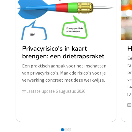
Privacyrisico's in kaart
H
brengen: een drietrapsraket
Ee
fa
Een praktisch aanpak voor het inschatten
pr
van privacyrisico's. Maak de risico's voor je
ve
verwerking concreet met deze werkwijze.
la
Geüpdatet op
Laatste update 6 augustus 2026
gr
Ge