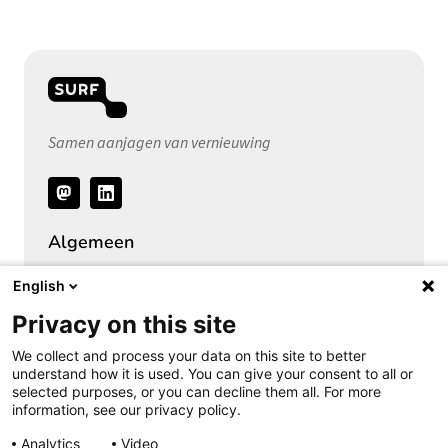
Samen aanjagen van vernieuwing
Volg
ons
Algemeen
Over het Privacy Expertise Centrum
English
SURF Privacy Community
Privacy on this site
SURF Vendor Compliance (DPIA)
We collect and process your data on this site to better
Security Expertise Centrum
understand how it is used. You can give your consent to all or
selected purposes, or you can decline them all. For more
Vacatures bij SURF
information, see our privacy policy.
Pers
Analytics
Video