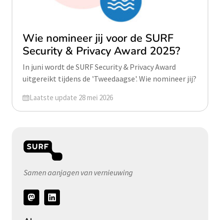
Wie nomineer jij voor de SURF
Security & Privacy Award 2025?
In juni wordt de SURF Security & Privacy Award
uitgereikt tijdens de 'Tweedaagse'. Wie nomineer jij?
Geüpdatet op
Laatste update 28 mei 2026
Samen aanjagen van vernieuwing
Volg
ons