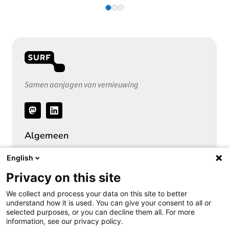
Samen aanjagen van vernieuwing
Volg
ons
Algemeen
Over het Privacy Expertise Centrum
English
SURF Privacy Community
Privacy on this site
SURF Vendor Compliance (DPIA)
We collect and process your data on this site to better
Security Expertise Centrum
understand how it is used. You can give your consent to all or
selected purposes, or you can decline them all. For more
Vacatures bij SURF
information, see our privacy policy.