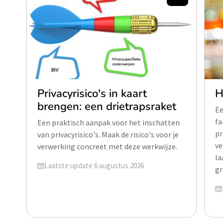
Privacyrisico's in kaart
H
brengen: een drietrapsraket
Ee
fa
Een praktisch aanpak voor het inschatten
pr
van privacyrisico's. Maak de risico's voor je
ve
verwerking concreet met deze werkwijze.
la
Geüpdatet op
Laatste update 6 augustus 2026
gr
Ge