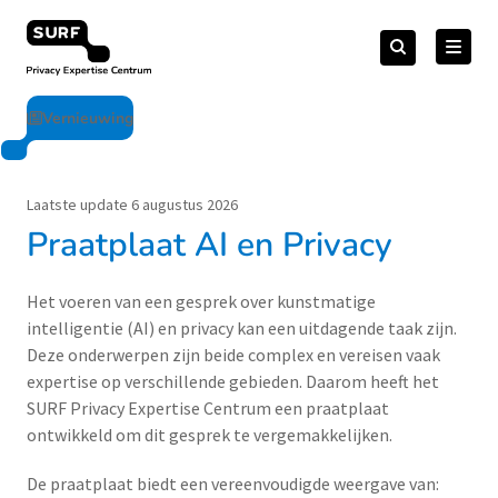
Meteen
Zoeken
naar
Zoeken
naar:
Privacy Expertise Centrum
de
content
Vernieuwing
Laatste update 6 augustus 2026
Praatplaat AI en Privacy
Het voeren van een gesprek over kunstmatige
intelligentie (AI) en privacy kan een uitdagende taak zijn.
Deze onderwerpen zijn beide complex en vereisen vaak
expertise op verschillende gebieden. Daarom heeft het
SURF Privacy Expertise Centrum een praatplaat
ontwikkeld om dit gesprek te vergemakkelijken.
De praatplaat biedt een vereenvoudigde weergave van: