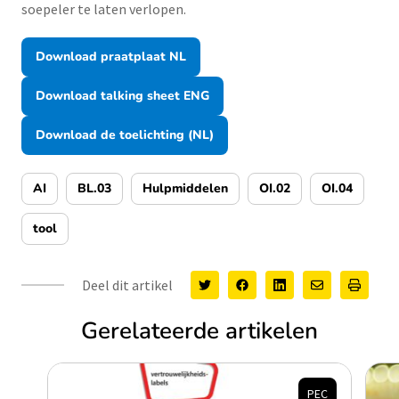
soepeler te laten verlopen.
Download praatplaat NL
Download talking sheet ENG
Download de toelichting (NL)
AI
BL.03
Hulpmiddelen
OI.02
OI.04
tool
Deel dit artikel
Gerelateerde artikelen
PEC