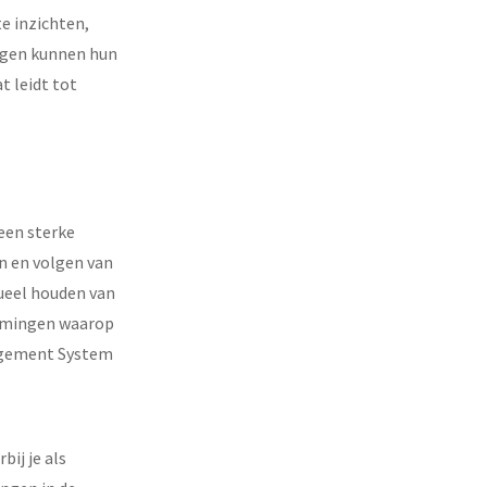
e inzichten,
ingen kunnen hun
t leidt tot
een sterke
 en volgen van
tueel houden van
komingen waarop
nagement System
ij je als