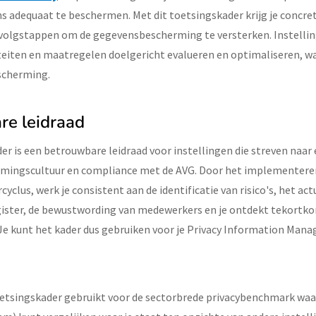
 adequaat te beschermen. Met dit toetsingskader krijg je concret
ervolgstappen om de gegevensbescherming te versterken. Instell
teiten en maatregelen doelgericht evalueren en optimaliseren, wa
scherming.
re leidraad
r is een betrouwbare leidraad voor instellingen die streven naar 
mingscultuur en compliance met de AVG. Door het implementeren
yclus, werk je consistent aan de identificatie van risico's, het ac
gister, de bewustwording van medewerkers en je ontdekt tekort
. Je kunt het kader dus gebruiken voor je Privacy Information Ma
etsingskader gebruikt voor de sectorbrede privacybenchmark waarb