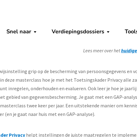
ugustus 2026
class Toetsingskader Privac
Snel naar
Verdiepingsdossiers
Tool
Submenu tonen
Submenu to
Lees meer over het
huidig
wijsinstelling grip op de bescherming van persoonsgegevens en vo
n deze masterclass hoe je met het Toetsingskader Privacy alle 
 kunt inregelen, onderhouden en evalueren. Ook leer je hoe je jaarl
 het gebied van gegevensbescherming. Je gaat met een GAP-analys
 masterclass twee keer per jaar. Een uitstekende manier om kenn
r (en je gaat naar huis met een GAP-analyse).
der Privacy
helpt instellingen de juiste maatregelen te implem