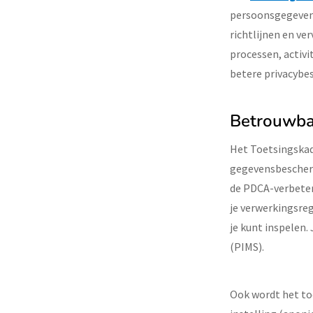
persoonsgegevens
richtlijnen en v
processen, activi
betere privacybe
Betrouwba
Het Toetsingskade
gegevensbescher
de PDCA-verbeterc
je verwerkingsre
je kunt inspelen
(PIMS).
Ook wordt het to