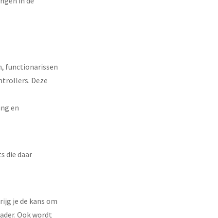
ingen in de
n, functionarissen
trollers. Deze
ing en
s die daar
rijg je de kans om
kader. Ook wordt