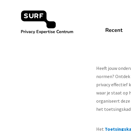
Meteen
naar
Laatste update 6 a
de
Master
content
Privacy Expertise Centrum
Recent
Heeft jouw onder
normen? Ontdek i
privacy effectief
waar je staat op
organiseert deze
het toetsingskade
Het
Toetsingska