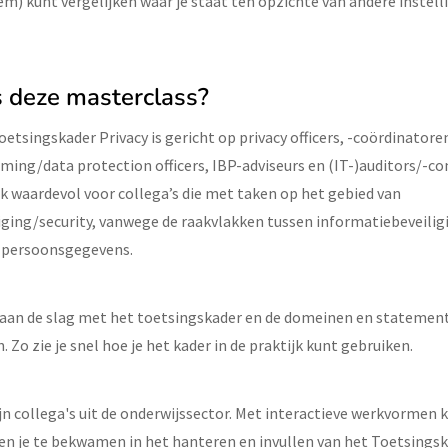
em) kunt vergelijken waar je staat ten opzichte van andere instell
s deze masterclass?
etsingskader Privacy is gericht op privacy officers, -coördinatore
ng/data protection officers, IBP-adviseurs en (IT-)auditors/-con
k waardevol voor collega’s die met taken op het gebied van
iging/security, vanwege de raakvlakken tussen informatiebeveilig
 persoonsgegevens.
 aan de slag met het toetsingskader en de domeinen en statement
. Zo zie je snel hoe je het kader in de praktijk kunt gebruiken.
n collega's uit de onderwijssector. Met interactieve werkvormen k
en je te bekwamen in het hanteren en invullen van het Toetsings