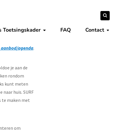
Zoeken
Zoeken
naar:
y
s Toetsingskader
FAQ
Contact
nen
Submenu tonen
Submenu 
e aanbod/agenda
.
ldoe je aan de
zaken rondom
ijks kunt meten
e naar huis. SURF
is te maken met
enteren om