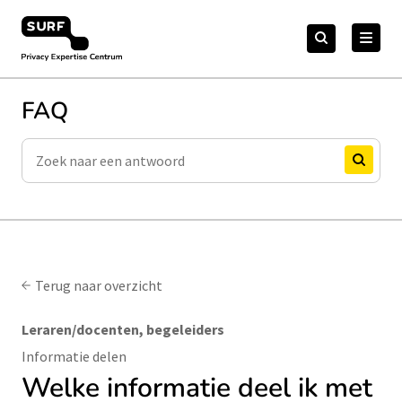
Meteen
Zoeken
naar
Zoeken
naar:
Privacy Expertise Centrum
de
content
FAQ
Zoeken
Zoeken
Terug naar overzicht
Leraren/docenten, begeleiders
Informatie delen
Welke informatie deel ik met