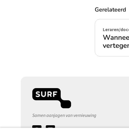
Gerelateerd
Leraren/doc
Wanneer
vertege
Samen aanjagen van vernieuwing
Volg