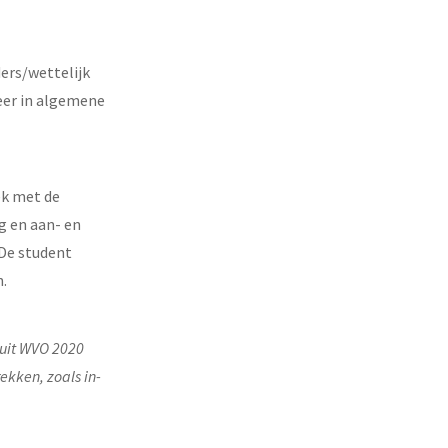
ders/wettelijk
eer in algemene
ek met de
g en aan- en
 De student
.
luit WVO 2020
ekken, zoals in-