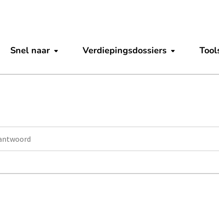
Snel naar
Verdiepingsdossiers
Tool
Submenu tonen
Submenu to