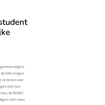
student
jke
tegenwoordigers
ns de AVG mogen
g verlenen over
angen met hun
omst, de WGBO.
igers niet meer