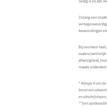
nodig is en dat m
Zolang een studen
vertegenwoordige
bewoordingen en 
Bij voorkeur laat
ouders/wettelijk
afwezigheid, ten
maakt onderdeel u
*
Bijlage 4 van de
bevat een uitwerk
en uitschrijvinge
** Een startkwalif