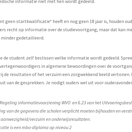
edische informatie niet met hen wordt gedeeld.
t geen startkwalificatie* heeft en nog geen 18 jaar is, houden ou
rs recht op informatie over de studievoortgang, maar dat kan m
minder gedetailleerd.
 je de student zelf beslissen welke informatie wordt gedeeld. Spre
 vertegenwoordigers in algemene bewoordingen over de voortgan
zij de resultaten of het verzuim een zorgwekkend beeld vertonen.
it van de gesprekken. Je nodigt ouders wel uit voor ouderavonden
 Regeling informatievoorziening WVO en 6.23 van het Uitvoeringsbes
ing van de gegevens die scholen verplicht moeten bijhouden en verstr
n, aanwezigheid/verzuim en onderwijsresultaten.
icatie is een mbo-diploma op niveau 2