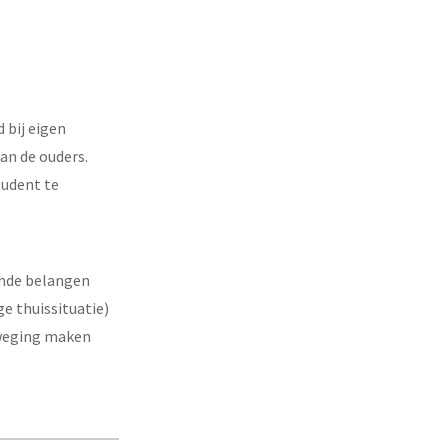
 bij eigen
an de ouders.
tudent te
ende belangen
e thuissituatie)
fweging maken