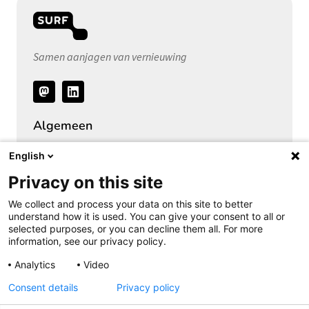
Samen aanjagen van vernieuwing
Volg
ons
Algemeen
Over het Privacy Expertise Centrum
English
SURF Privacy Community
Privacy on this site
SURF Vendor Compliance (DPIA)
We collect and process your data on this site to better
Security Expertise Centrum
understand how it is used. You can give your consent to all or
selected purposes, or you can decline them all. For more
Vacatures bij SURF
information, see our privacy policy.
Pers
Analytics
Video
Consent details
Privacy policy
Cookieverklaring
Privacyverklaring