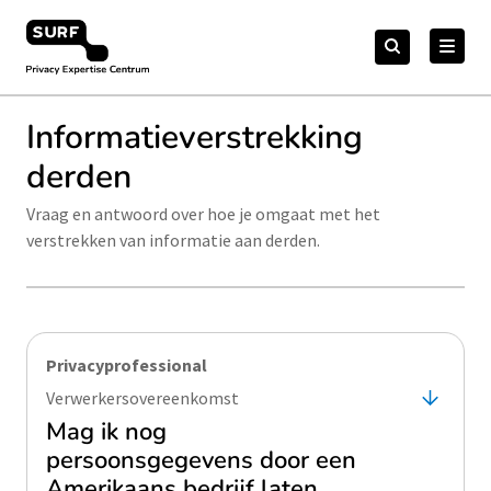
Meteen
Zoeken
naar
Zoeken
naar:
Privacy Expertise Centrum
de
content
Informatieverstrekking
derden
Vraag en antwoord over hoe je omgaat met het
verstrekken van informatie aan derden.
Privacyprofessional
Verwerkersovereenkomst
Mag ik nog
persoonsgegevens door een
Amerikaans bedrijf laten