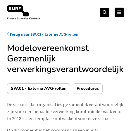
Meteen
Zoeken
naar
Zoeken
naar:
Privacy Expertise Centrum
de
content
Terug naar SW.01 - Externe AVG-rollen
Modelovereenkomst
Gezamenlijk
verwerkingsverantwoordelijk
SW.01 - Externe AVG-rollen
Procedures
De situatie dat organisaties gezamenlijk verantwoordelijk
zijn voor een bepaalde verwerking komt minder vaak voor.
In 2018 is een template ontwikkeld voor deze situatie.
Op dit moment is het document alleen in PDF