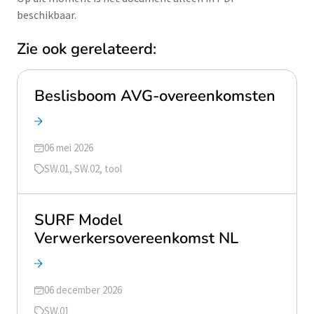
beschikbaar.
Zie ook gerelateerd:
Beslisboom AVG-overeenkomsten
Geüpdatet op
06 mei 2026
Tags
SW.01, SW.02, tool
SURF Model
Verwerkersovereenkomst NL
Geüpdatet op
06 december 2026
Tags
SW.01