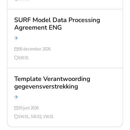
SURF Model Data Processing
Agreement ENG
Geüpdatet op
06 december 2026
Tags
SW.01
Template Verantwoording
gegevensverstrekking
Geüpdatet op
30 juni 2026
Tags
SW.01, SW.02, VW.01