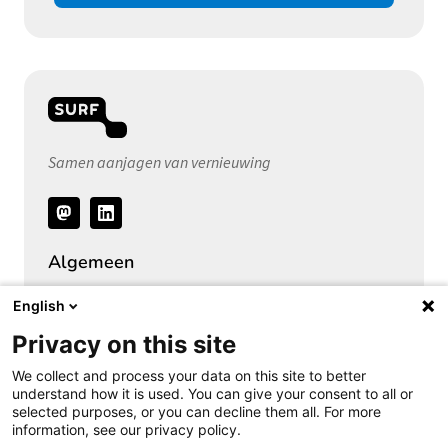
Samen aanjagen van vernieuwing
Volg
ons
Algemeen
Over het Privacy Expertise Centrum
English
SURF Privacy Community
Privacy on this site
SURF Vendor Compliance (DPIA)
We collect and process your data on this site to better
Security Expertise Centrum
understand how it is used. You can give your consent to all or
selected purposes, or you can decline them all. For more
Vacatures bij SURF
information, see our privacy policy.