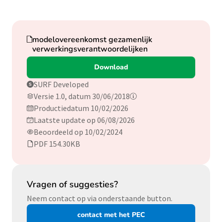
Download
modelovereenkomst gezamenlijk
verwerkingsverantwoordelijken
Download
SURF Developed
Versie 1.0, datum 30/06/2018
Productiedatum 10/02/2026
Laatste update op 06/08/2026
Beoordeeld op 10/02/2024
PDF 154.30KB
Vragen of suggesties?
Neem contact op via onderstaande button.
contact met het PEC